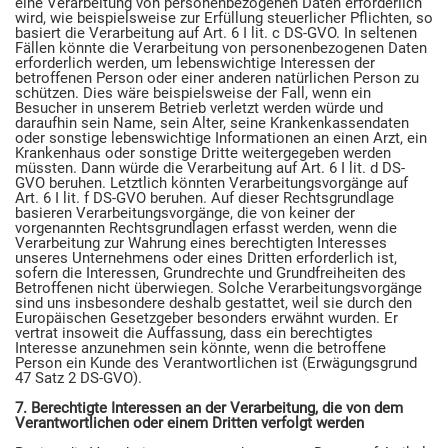
eine Verarbeitung von personenbezogenen Daten erforderlich
wird, wie beispielsweise zur Erfüllung steuerlicher Pflichten, so
basiert die Verarbeitung auf Art. 6 I lit. c DS-GVO. In seltenen
Fällen könnte die Verarbeitung von personenbezogenen Daten
erforderlich werden, um lebenswichtige Interessen der
betroffenen Person oder einer anderen natürlichen Person zu
schützen. Dies wäre beispielsweise der Fall, wenn ein
Besucher in unserem Betrieb verletzt werden würde und
daraufhin sein Name, sein Alter, seine Krankenkassendaten
oder sonstige lebenswichtige Informationen an einen Arzt, ein
Krankenhaus oder sonstige Dritte weitergegeben werden
müssten. Dann würde die Verarbeitung auf Art. 6 I lit. d DS-
GVO beruhen. Letztlich könnten Verarbeitungsvorgänge auf
Art. 6 I lit. f DS-GVO beruhen. Auf dieser Rechtsgrundlage
basieren Verarbeitungsvorgänge, die von keiner der
vorgenannten Rechtsgrundlagen erfasst werden, wenn die
Verarbeitung zur Wahrung eines berechtigten Interesses
unseres Unternehmens oder eines Dritten erforderlich ist,
sofern die Interessen, Grundrechte und Grundfreiheiten des
Betroffenen nicht überwiegen. Solche Verarbeitungsvorgänge
sind uns insbesondere deshalb gestattet, weil sie durch den
Europäischen Gesetzgeber besonders erwähnt wurden. Er
vertrat insoweit die Auffassung, dass ein berechtigtes
Interesse anzunehmen sein könnte, wenn die betroffene
Person ein Kunde des Verantwortlichen ist (Erwägungsgrund
47 Satz 2 DS-GVO).
7. Berechtigte Interessen an der Verarbeitung, die von dem
Verantwortlichen oder einem Dritten verfolgt werden