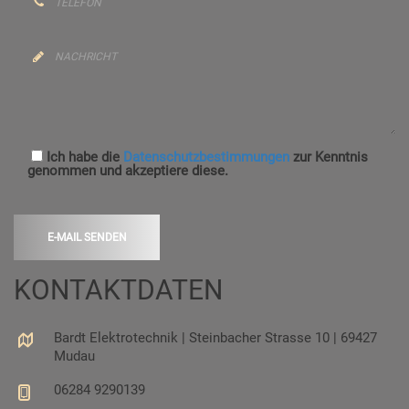
Ich habe die
Datenschutzbestimmungen
zur Kenntnis
genommen und akzeptiere diese.
E-MAIL SENDEN
KONTAKTDATEN
Bardt Elektrotechnik | Steinbacher Strasse 10 | 69427
Mudau
06284 9290139